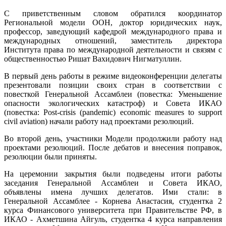
С приветственным словом обратился координатор
Региональной модели ООН, доктор юридических наук,
профессор, заведующий кафедрой международного права и
международных отношений, заместитель директора
Института права по международной деятельности и связям с
общественностью Ришат Вахидович Нигматуллин.
В первый день работы в режиме видеоконференции делегаты
презентовали позиции своих стран в соответствии с
повесткой Генеральной Ассамблеи (повестка: Уменьшение
опасности экологических катастроф) и Совета ИКАО
(повестка: Post-crisis (pandemic) economic measures to support
civil aviation) начали работу над проектами резолюций.
Во второй день, участники Модели продолжили работу над
проектами резолюций. После дебатов и внесения поправок,
резолюции были приняты.
На церемонии закрытия были подведены итоги работы
заседания Генеральной Ассамблеи и Совета ИКАО,
объявлены имена лучших делегатов. Ими стали: в
Генеральной Ассамблее - Корнева Анастасия, студентка 2
курса Финансового университета при Правительстве РФ, в
ИКАО - Ахметшина Айгуль, студентка 4 курса направления