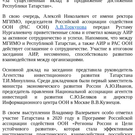
«За существенный вклад в продвижение достижений
Республики Татарстан».
В свою очередь, Алексей Николаевич от имени ректора
МГИМО, председателя Российской ассоциации содействия
ООН (РАС ООН)
А.В.Торкунова
передал Рустаму
Нургалиевичу приветственные слова и отметил команду АИР
за активное сотрудничество и успехи. Напомним, что между
МГИМО и Республикой Татарстан, а также АИР и РАС ООН
действует соглашение о сотрудничестве. Участие в итоговом
заседании АИР, несомненно, способствовало развитию
взаимодействия между организациями.
Основной доклад на заседании представила руководитель
Агентства инвестиционного развития Татарстана
Т.И.Минуллина. Среди докладчиков были первый заместитель
министра экономического развития России А.Ю.Иванов,
председатель правления Национальной ассоциации агентств
инвестиций и развития С.Ю.Беляков и директор
Информационного центра ООН в Москве В.В.Кузнецов.
В своем выступлении Владимир Валерьевич особо отметил
участие Татарстана в 2020 году в Программе Российской
ассоциации содействия ООН «Регионы России и Цели
устойчивого развития», которая стала эффективным
инструментом практического взаимодействия российских