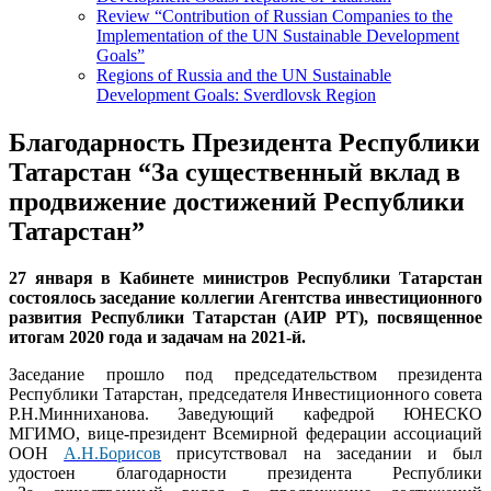
Review “Contribution of Russian Companies to the
Implementation of the UN Sustainable Development
Goals”
Regions of Russia and the UN Sustainable
Development Goals: Sverdlovsk Region
Благодарность Президента Республики
Татарстан “За существенный вклад в
продвижение достижений Республики
Татарстан”
27 января в Кабинете министров Республики Татарстан
состоялось заседание коллегии Агентства инвестиционного
развития Республики Татарстан (АИР РТ), посвященное
итогам 2020 года и задачам на 2021-й.
Заседание прошло под председательством президента
Республики Татарстан, председателя Инвестиционного совета
Р.Н.Минниханова. Заведующий кафедрой ЮНЕСКО
МГИМО, вице-президент Всемирной федерации ассоциаций
ООН
А.Н.Борисов
присутствовал на заседании и был
удостоен благодарности президента Республики