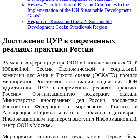
Review “Contribution of Russian Companies to the
Implementation of the UN Sustainable Development
Goals”
Regions of Russia and the UN Sustainable
Development Goals: Sverdlovsk Region
Достижение ЦУР в современных
реалиях: практики России
25 мая в конференц-центре ООН в Бангкоке на полях 78-й
Юбилейной Сессии Экономической и социальной
комиссии для Азии и Тихого океана (ЭСКАТО) прошло
мероприятие Российской ассоциации содействия ООН
«Достижение ЦУР в современных реалиях: практики
России». Организационную поддержку оказали
Министерство иностранных дел России, посольство
Российской Федерации в Королевстве Таиланд и
Ассоциация «Национальная сеть Глобального договора».
Информационным партнером выступил Информационный
центр ООН в Москве.
Мероприятие состояло из двух частей. Первая была