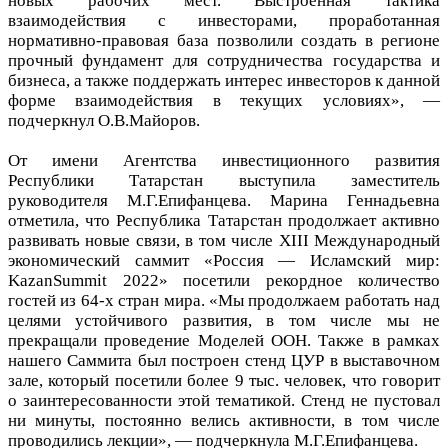
новых рабочих мест. Выстроенная тактика
взаимодействия с инвесторами, проработанная
нормативно-правовая база позволили создать в регионе
прочный фундамент для сотрудничества государства и
бизнеса, а также поддержать интерес инвесторов к данной
форме взаимодействия в текущих условиях», —
подчеркнул О.В.Майоров.
От имени Агентства инвестиционного развития
Республики Татарстан выступила заместитель
руководителя М.Г.Епифанцева. Марина Геннадьевна
отметила, что Республика Татарстан продолжает активно
развивать новые связи, в том числе XIII Международный
экономический саммит «Россия — Исламский мир:
KazanSummit 2022» посетили рекордное количество
гостей из 64-х стран мира. «Мы продолжаем работать над
целями устойчивого развития, в том числе мы не
прекращали проведение Моделей ООН. Также в рамках
нашего Саммита был построен стенд ЦУР в выставочном
зале, который посетили более 9 тыс. человек, что говорит
о заинтересованности этой тематикой. Стенд не пустовал
ни минуты, постоянно велись активности, в том числе
проводились лекции», — подчеркнула М.Г.Епифанцева.