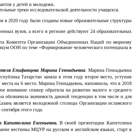
антов у детей и молодежи. 
ельные треки исследовательской деятельности учащихся.
 в 2020 году были созданы новые образовательные структуры 
нных вузов, а всего в регионе действуют 24 образовательных 
итета Комитета Организации Объединенных Наций по мирному 
икум ООН по теме «Формирование человеческого потенциала в 
ителя Епифанцева Марина Геннадьевна
. Марина Геннадьевна 
ублика Татарстан заняла в этом году второе место, уступив 
места на 6 место. Марина Геннадьевна, напомнила, что в 2018 
е внимание спикер обратила на развитие малого и среднего 
на обозначила значимость данной тенденции в том числе и для 
Казань является молодежной столицы Организации исламского 
сентября этого года.
 Капитолина Евгеньевна. 
В своей презентации Капитолина 
ние вестника МЦУР на русском и английском языках, старт в 