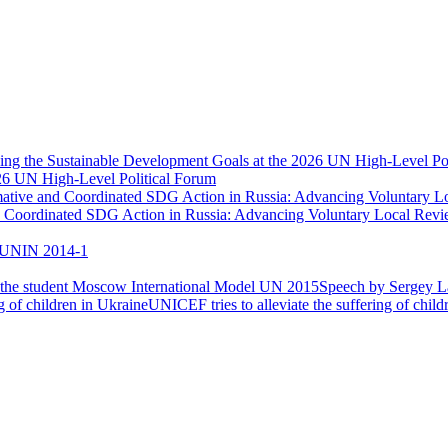
026 UN High-Level Political Forum
nd Coordinated SDG Action in Russia: Advancing Voluntary Local Re
UNIN 2014-1
Speech by Sergey La
UNICEF tries to alleviate the suffering of child