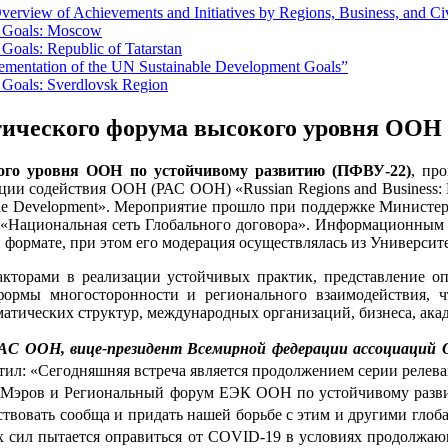
erview of Achievements and Initiatives by Regions, Business, and Ci
t Goals: Moscow
Goals: Republic of Tatarstan
lementation of the UN Sustainable Development Goals”
 Goals: Sverdlovsk Region
ческого форума высокого уровня ООН 
ого уровня ООН по устойчивому развитию (ПФВУ-22)
, пр
иации содействия ООН (РАС ООН) «
Russian Regions and Business: 
ble Development
». 
Мероприятие прошло
при поддержке Министерс
«Национальная сеть Глобального договора». Информационным
 формате, при этом его модерация осуществлялась из Универс
торами в реализации устойчивых практик, представление опы
 формы многосторонности и регионального взаимодействия, 
атических структур, международных организаций, бизнеса, акад
РАС ООН, вице-президент Всемирной федерации ассоциац
тил: «
Сегодняшняя встреча является продолжением серии релева
м Мэров и Региональный форум ЕЭК ООН по устойчивому разв
твовать сообща и придать нашей борьбе с этим и другими глоб
ех сил пытается оправиться от COVID-19 в условиях продолжаю