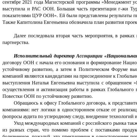
сентябре 2021 года Магистерской программы «Менеджмент уст
выступила и РАС ООН. Большая часть презентации г-жи Тур
показателями ЦУР ООН». Ей были представлены результаты пил
Также Капитолина Евгеньевна обозначила план развития проек
Далее последовала вторая часть мероприятия, в рамка
партнерства.
Исполнительный директор Ассоциации «Национальная 
договору ООН с начала его основания и формирование Национ
устойчивому развитию, а затем в Политическом Форуме выс
компаний являются кандидатами на присоединение к Глобальном
выступления Наталья Евгеньевна выступила с обращением «Б
осуществления и активизация работы в рамках Глобального 
Повестки ООН по устойчивому развитию. 
Обращаюсь к офису Глобального договора, к представит
компаниями: нет логики в одностороннем отказе от реализа
(вопросы аудита по углеродному следу, внедрение технологий и
Уход международных компаний с российского рынка также
из разных стран, что помимо проблем с поставками продук
болезненное, пожалуй, это прекращение в одностороннем по