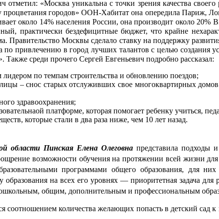
 отметил: «Москва уникальна с точки зрения качества своего 
су процветания городов» ООН-Хабитат она опередила Париж, Лон
ает около 14% населения России, она производит около 20% В
нный, практически бездефицитные бюджет, что крайне нехарак
ма. Правительство Москвы сделало ставку на поддержку развития
а по привлечению в город лучших талантов с целью создания у
. Также среди прочего Сергей Евгеньевич подробно рассказал:
м лидером по темпам строительства и обновлению поездов; 
ицы – снос старых отслуживших свое многоквартирных домов 50
ного здравоохранения;
ательнаой платформе, которая помогает ребенку учиться, педаг
ств, которые стали в два раза ниже, чем 10 лет назад.
ой области Пинская Елена Олеговна
 представила подходы и
оощрение возможности обучения на протяжении всей жизни для 
разовательными программами общего образования, для них с
 образования на всех его уровнях — приоритетная задача для р
 дошкольным, общим, дополнительным и профессиональным образо
я соотношением количества желающих попасть в детский сад к к