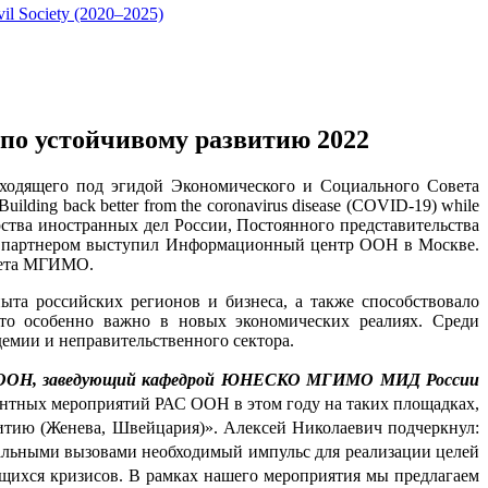
vil Society (2020–2025)
по устойчивому развитию 2022
оходящего под эгидой Экономического и Социального Совета 
Building back better from the coronavirus disease (COVID-19) while 
тва иностранных дел России, Постоянного представительства 
 партнером выступил Информационный центр ООН в Москве. 
итета МГИМО.
та российских регионов и бизнеса, а также способствовало 
что особенно важно в новых экономических реалиях. 
Среди 
емии и неправительственного сектора.
ий ООН, заведующий кафедрой ЮНЕСКО МГИМО МИД России 
нтных мероприятий РАС ООН в этом году на таких площадках, 
итию (Женева, Швейцария)
». Алексей Николаевич подчеркнул: 
альными вызовами необходимый импульс для реализации целей 
щихся кризисов. В рамках нашего мероприятия мы предлагаем 