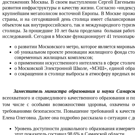
достижениях Москвы. В своем выступлении Сергей Евгеньевич
развития инфраструктуры и качеству жизни. Согласно «индек
крупнейшим мегаполисом восточной Европы. В Москве прожив
страны, и на сегодняшний день столица имеет сбалансирова
объектом как внутрироссийского, так и международного туриз
столицы. За прошедшие 10 лет была проделана  большая работ
исследований. Сегодня в Москве функционирует 41 технопарк»
о развитии Московского метро, которое является мировы
об уникальном проекте реновации жилищного фонда стол
современных жилищных комплексов;
о применении искусственного интеллекта в сфере столич
о Московской Электронной Школе, «МЭШ», единой образов
о сокращении в столице выбросы в атмосферу вредных веще
Заместитель министра образования и науки Самарск
всеохватного и справедливого качественного образования и п
том числе с особыми возможностями здоровья, охвачены об
требованиями безопасности. Повышение требований к качеству
Елена Олеговна. Далее она подробно рассказала о ситуации с
Уровень доступности дошкольного образования измеряетс
этот показатель составил 98,6% в Самарской области.