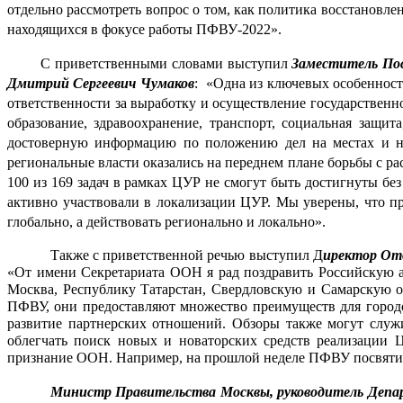
отдельно рассмотреть вопрос о том, как политика восстановле
находящихся в фокусе работы ПФВУ-2022».
С приветственными словами выступил
 Заместитель По
Дмитрий Сергеевич Чумаков
:  «Одна из ключевых особеннос
ответственности за выработку и осуществление государственн
образование, здравоохранение, транспорт, социальная защи
достоверную информацию по положению дел на местах и на 
региональные власти оказались на переднем плане борьбы с ра
100 из 169 задач в рамках ЦУР не смогут быть достигнуты б
активно участвовали в локализации ЦУР. Мы уверены, что п
глобально, а действовать регионально и локально».  
Также с приветственной речью выступил Д
иректор От
«От имени Секретариата ООН я рад поздравить Российскую 
Москва, Республику Татарстан, Свердловскую и Самарскую об
ПФВУ, они предоставляют множество преимуществ для городов
развитие партнерских отношений. Обзоры также могут служи
облегчать поиск новых и новаторских средств реализации 
признание ООН. Например, на прошлой неделе ПФВУ посвятил 
Министр Правительства Москвы, руководитель Депар