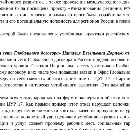
ойчивого развития», а также проведение международного дикт
биной была посвящена проекту «Рэнкингования регионов РФ в
отного этапа проекта, в рамках которого была разработана мет
та и его потенциальную полезность для регионов России в план
х которой были представлены устойчивые практики российских
сеть Глобального договора» Наталья Евгеньевна Дорпеко 
от
альной сети Глобального договора в России придало особый им
окого уровня. Сегодня Национальная сеть участников Глобаль
у договору, в их числе уже подавшие заявки в Офис Глобального 
еру на себя смелость обратить внимание на ЦУР 17: «Партнерс
партнерства в интересах устойчивого развития». Это важнейши
елям всех международных платформ и экспертам в области уст
ции ЦУР 17. Как прямой пример: этот отказ нарушает цепочки
 т.д.), нарушает возможности контроля качества продукции на у
 наносит конкретный урон цепочкам устойчивого развития, в к
ции и услуг создает проблему рабочих мест, социальных га
рядке участия западных корпораций и бизнес-партнеров в цел