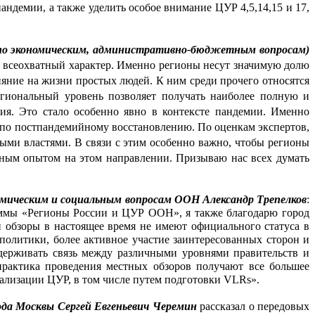
ндемии, а также уделить особое внимание ЦУР 4,5,14,15 и 17, 
по экономическим, административно-бюджетным вопросам) 
и всеохватный характер. Именно регионы несут значимую долю 
яние на жизни простых людей. К ним среди прочего относятся 
егиональный уровень позволяет получать наиболее полную и 
я. Это стало особенно явно в контексте пандемии. Именно 
я по постпандемийному восстановлению. По оценкам экспертов, 
ми властями. В связи с этим особенно важно, чтобы регионы 
ным опытом на этом направлении. Призываю нас всех думать 
мическим и социальным вопросам ООН Александр Трепелков
: 
мы «Регионы России и ЦУР ООН», я также благодарю город 
 обзоры в настоящее время не имеют официального статуса в 
олитики, более активное участие заинтересованных сторон и 
держивать связь между различными уровнями правительств и 
рактика проведения местных обзоров получают все большее 
лизации ЦУР, в том числе путем подготовки VLRs».
да Москвы Сергей Евгеньевич Черемин
 рассказал о передовых 