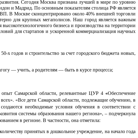
развития. Сегодня Москва признана лучшей в мире по уровню 
дон и Мадрид. По основным показателям столица РФ является 
ВП. В Москве сконцентрировано около 40% внешней торговли 
терно для крупных мегаполисов. Наш город является важным 
 высокотехнологичного бизнеса и производства на территории 
словий для стартапов и ускоренной коммерциализация научных 
-х годов и строительство за счет городского бюджета новых, 
огу — учить, а родителям — быть в курсе процесса;
 опыт Самарской области, релевантные ЦУР 4 
«
Обеспечение 
всех».
«Все дети Самарской области, подлежащие обучению, в 
оздаются необходимые условия обучения в соответствии с 
азвития системы образования нашего региона», – подчеркнула 
ванием в регионе. В частности, она отметила:
оличеству принятых в дошкольное учреждение, на начало года 