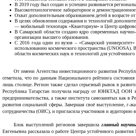
В 2019 году был создан и успешно развивается региональ
Высокотехнологичное лабораторное и демонстрационное 
Охват дополнительным образованием детей в возрасте от 5
В целях обновления содержания и технологий дополните
— мобильный технопарк «Кванториум» и Центр цифровог
В Самарской области создано ядро современных научно-о
организации высшего образования.
С 2016 года один из вузов – «Самарский университет
использованию космического пространства (UNOOSA). В 
области космических наук и технологий для устойчивого
От имени Агентства инвестиционного развития Республ
отметила, что по данным Национального рейтинга состояния 
лишь столице. Регион также сделал серьезный рывок в развити
Республика Татарстан получила награду от ЮНКТАД ООН за п
предпринимательства, а также института самозанятых как в Ре
развития социальной сферы. Завершая своё выступление, г-ж
сотрудничества (ОИС), и пригласила участников и аудиторию 
Блок выступлений регионов завершила 
главный научн
Евгеньевна рассказала о работе Центра устойчивого развити