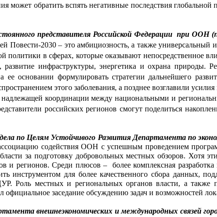
ния может обратить вспять негативные последствия глобальной па
стоянного представителя Российской Федерации  при ООН (
тей Повести-2030 – это амбициозность, а также универсальный 
ой политики в сферах, которые оказывают непосредственное вли
та, развитие инфраструктуры, энергетика и охрана природы. Р
ее основании формулировать стратегии дальнейшего развити
спространением этого заболевания, а позднее возглавили усили
ез надлежащей координации между национальными и региональны
редставители российских регионов смогут поделиться накоплен
дела по Целям Устойчивого Развития Департамента по эконо
ассоциацию содействия ООН с успешным проведением програм
ласти за подготовку добровольных местных обзоров. Хотя эти
 и регионов. Среди плюсов –  более комплексная разработка п
ть инструментом для более качественного сбора данных, под
ЦУР. Роль местных и региональных органов власти, а также п
официальное заседание обсуждению задач и возможностей лока
тамента внешнеэкономических и международных связей горо