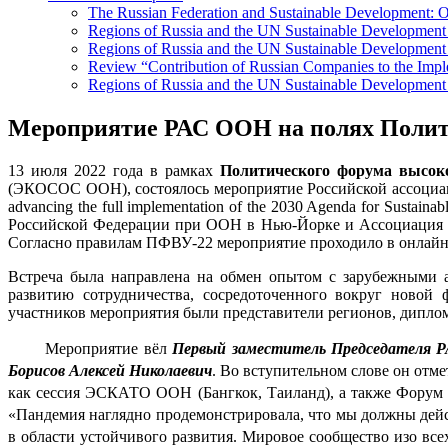
The Russian Federation and Sustainable Development: Ov
Regions of Russia and the UN Sustainable Developmen
Regions of Russia and the UN Sustainable Development 
Review “Contribution of Russian Companies to the Imp
Regions of Russia and the UN Sustainable Development
Мероприятие РАС ООН на полях Полити
13 июля 2022 года в рамках 
Политического форума высок
(ЭКОСОС ООН),
 состоялось мероприятие Российской ассоц
advancing the full implementation of the 2030 Agenda for Sustaina
Российской Федерации при ООН в Нью-Йорке и Ассоциация 
Согласно правилам ПФВУ-22 мероприятие проходило в онлайн
Встреча была направлена на обмен опытом с зарубежными ак
развитию 
сотрудничества, сосредоточенного вокруг новой
участников мероприятия были представители регионов, диплом
Мероприятие вёл 
Первый заместитель Председателя 
Борисов Алексей Николаевич
. Во вступительном слове он отме
как сессия ЭСКАТО ООН (Бангкок, Таиланд), а также Фору
«Пандемия наглядно продемонстрировала, что мы должны дейс
в области устойчивого развития. Мировое сообщество изо вс