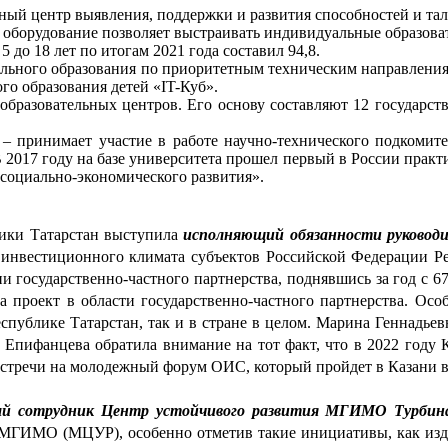
ный центр выявления, поддержки и развития способностей и тал
оборудование позволяет выстраивать индивидуальные образоват
 до 18 лет по итогам 2021 года составил 94,8.
льного образования по приоритетным техническим направлениям
о образования детей «IT-Куб».
бразовательных центров. Его основу составляют 12 государстве
» – принимает участие в работе научно-технического подком
2017 году на базе университета прошел первый в России практ
 социально-экономического развития».
ики Татарстан выступила 
исполняющий обязанности руковод
инвестиционного климата субъектов Российской Федерации Респ
и государственно-частного партнерства, поднявшись за год с 67 
роект в области государственно-частного партнерства. Особо
спублике Татарстан, так и в стране в целом. Марина Геннадьев
а Епифанцева обратила внимание на тот факт, что в 2022 году 
встречи на молодежный форум ОИС, который пройдет в Казани в 
ый сотрудник Центр устойчивого развития МГИМО Турбина
я МГИМО (МЦУР), особенно отметив такие инициативы, как изда