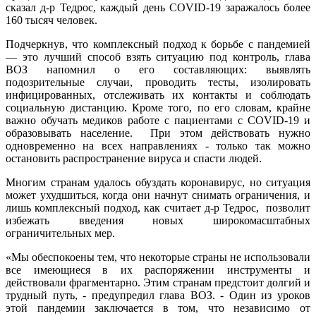
сказал д-р Тедрос, каждый день СOVID-19 заражалось более
160 тысяч человек.
Подчеркнув, что комплексный подход к борьбе с пандемией
— это лучший способ взять ситуацию под контроль, глава
ВОЗ напомнил о его составляющих: выявлять
подозрительные случаи, проводить тесты, изолировать
инфицированных, отслеживать их контакты и соблюдать
социальную дистанцию. Кроме того, по его словам, крайне
важно обучать медиков работе с пациентами с СOVID-19 и
образовывать население. При этом действовать нужно
одновременно на всех направлениях - только так можно
остановить распространение вируса и спасти людей.
Многим странам удалось обуздать коронавирус, но ситуация
может ухудшиться, когда они начнут снимать ограничения, и
лишь комплексный подход, как считает д-р Тедрос, позволит
избежать введения новых широкомасштабных
ограничительных мер.
«Мы обеспокоены тем, что некоторые страны не использовали
все имеющиеся в их распоряжении инструменты и
действовали фрагментарно. Этим странам предстоит долгий и
трудный путь, - предупредил глава ВОЗ. - Один из уроков
этой пандемии заключается в том, что независимо от