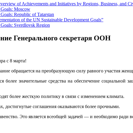
erview of Achievements and Initiatives by Regions, Business, and Ci
t Goals: Moscow
Goals: Republic of Tatarstan
lementation of the UN Sustainable Development Goals”
 Goals: Sverdlovsk Region
ние Генерального секретаря ООН
а с 8 марта!
ание обращается на преобразующую силу равного участия женщ
я более значительные средства на обеспечение социальной за
дят более жесткую политику в связи с изменением климата.
х, достигнутые соглашения оказываются более прочными.
венство. Это является всеобщей задачей — и необходимо ради в