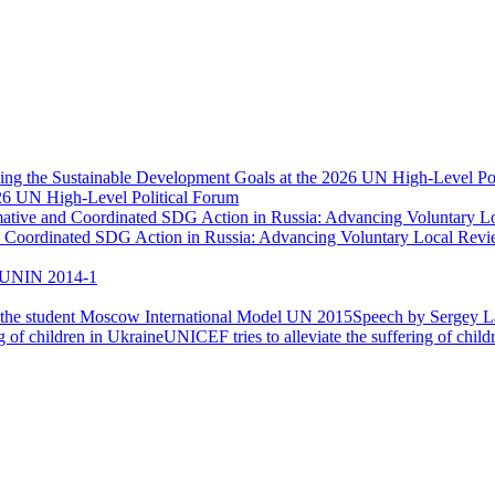
026 UN High-Level Political Forum
nd Coordinated SDG Action in Russia: Advancing Voluntary Local Re
UNIN 2014-1
Speech by Sergey La
UNICEF tries to alleviate the suffering of child