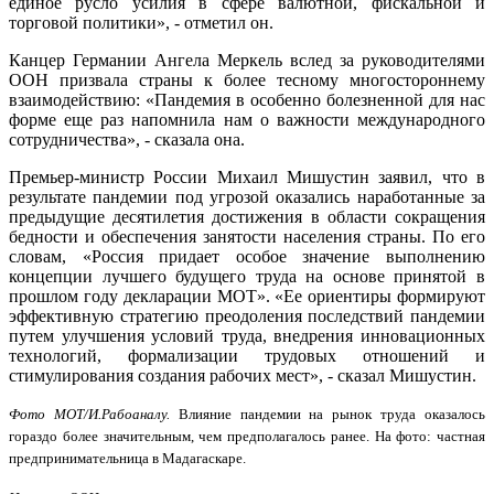
единое русло усилия в сфере валютной, фискальной и
торговой политики», - отметил он.
Канцер Германии Ангела Меркель вслед за руководителями
ООН призвала страны к более тесному многостороннему
взаимодействию: «Пандемия в особенно болезненной для нас
форме еще раз напомнила нам о важности международного
сотрудничества», - сказала она.
Премьер-министр России Михаил Мишустин заявил, что в
результате пандемии под угрозой оказались наработанные за
предыдущие десятилетия достижения в области сокращения
бедности и обеспечения занятости населения страны. По его
словам, «Россия придает особое значение выполнению
концепции лучшего будущего труда на основе принятой в
прошлом году декларации МОТ». «Ее ориентиры формируют
эффективную стратегию преодоления последствий пандемии
путем улучшения условий труда, внедрения инновационных
технологий, формализации трудовых отношений и
стимулирования создания рабочих мест», - сказал Мишустин.
Фото МОТ/И.Рабоаналу.
Влияние пандемии на рынок труда оказалось
гораздо более значительным, чем предполагалось ранее. На фото: частная
предпринимательница в Мадагаскаре.