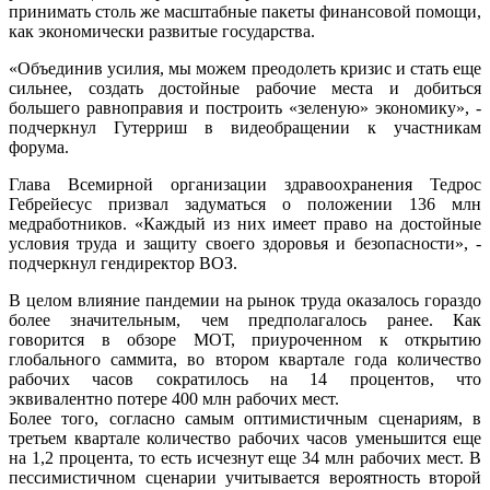
принимать столь же масштабные пакеты финансовой помощи,
как экономически развитые государства.
«Объединив усилия, мы можем преодолеть кризис и стать еще
сильнее, создать достойные рабочие места и добиться
большего равноправия и построить «зеленую» экономику», -
подчеркнул Гутерриш в видеобращении к участникам
форума.
Глава Всемирной организации здравоохранения Тедрос
Гебрейесус призвал задуматься о положении 136 млн
медработников. «Каждый из них имеет право на достойные
условия труда и защиту своего здоровья и безопасности», -
подчеркнул гендиректор ВОЗ.
В целом влияние пандемии на рынок труда оказалось гораздо
более значительным, чем предполагалось ранее. Как
говорится в обзоре МОТ, приуроченном к открытию
глобального саммита, во втором квартале года количество
рабочих часов сократилось на 14 процентов, что
эквивалентно потере 400 млн рабочих мест.
Более того, согласно самым оптимистичным сценариям, в
третьем квартале количество рабочих часов уменьшится еще
на 1,2 процента, то есть исчезнут еще 34 млн рабочих мест. В
пессимистичном сценарии учитывается вероятность второй