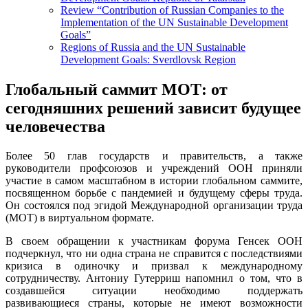
Review “Contribution of Russian Companies to the
Implementation of the UN Sustainable Development
Goals”
Regions of Russia and the UN Sustainable
Development Goals: Sverdlovsk Region
Глобальный саммит МОТ: от
сегодняшних решений зависит будущее
человечества
Более 50 глав государств и правительств, а также
руководители профсоюзов и учреждений ООН приняли
участие в самом масштабном в истории глобальном саммите,
посвященном борьбе с пандемией и будущему сферы труда.
Он состоялся под эгидой Международной организации труда
(МОТ) в виртуальном формате.
В своем обращении к участникам форума Генсек ООН
подчеркнул, что ни одна страна не справится с последствиями
кризиса в одиночку и призвал к международному
сотрудничеству. Антониу Гутерриш напомнил о том, что в
создавшейся ситуации необходимо поддержать
развивающиеся страны, которые не имеют возможности