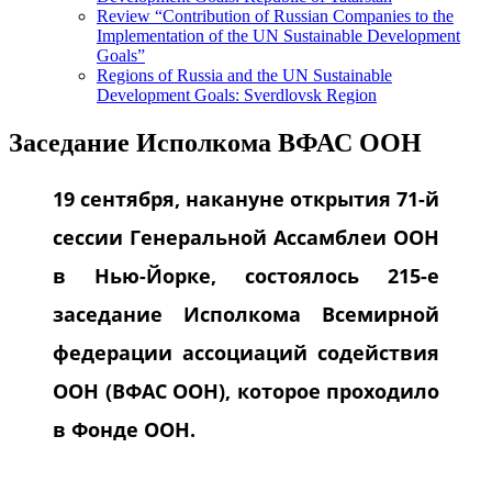
Review “Contribution of Russian Companies to the
Implementation of the UN Sustainable Development
Goals”
Regions of Russia and the UN Sustainable
Development Goals: Sverdlovsk Region
Заседание Исполкома ВФАС ООН
19 сентября, накануне открытия 71-й
сессии Генеральной Ассамблеи ООН
в Нью-Йорке, состоялось 215-е
заседание Исполкома Всемирной
федерации ассоциаций содействия
ООН (ВФАС ООН), которое проходило
в Фонде ООН.