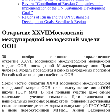
Review “Contribution of Russian Companies to the
Implementation of the UN Sustainable Development
Goals”
Regions of Russia and the UN Sustainable
Development Goals: Sverdlovsk Region
Открытие XXVIIМосковской
международной молодежной модели
ООН
30 ноября состоялось торжественное
открытие
XXVII
Московской международной молодежной
модели ООН, посвященной Международному дню Прав
человека. Модель проводится в рамках молодежных программ
Российской ассоциации содействия ООН.
Яркой частью открытия
XXVII
Московской международной
молодежной модели ООН стало выступление мини-ООН
школы ГБОУ ММГ. В нём приняли участие даже самые
маленькие ученики гимназии. Дети танцевали в
национальных костюмах разных стран. Финалом выступления
стало исполнение детским хором и выпускницей ГБОУ ММГ,
а ныне первокурсницей МГИМО Айной Белхороевой