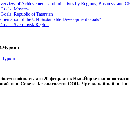
erview of Achievements and Initiatives by Regions, Business, and Ci
t Goals: Moscow
Goals: Republic of Tatarstan
lementation of the UN Sustainable Development Goals”
 Goals: Sverdlovsk Region
И.Чуркин
рбием сообщает, что 20 февраля в Нью-Йорке скоропостижн
Наций и в Совете Безопасности ООН, Чрезвычайный и По