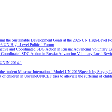
026 UN High-Level Political Forum
nd Coordinated SDG Action in Russia: Advancing Voluntary Local Re
UNIN 2014-1
Speech by Sergey La
UNICEF tries to alleviate the suffering of child